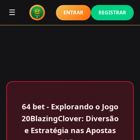
☰
ENTRAR
REGISTRAR
64 bet - Explorando o Jogo
20BlazingClover: Diversão
e Estratégia nas Apostas