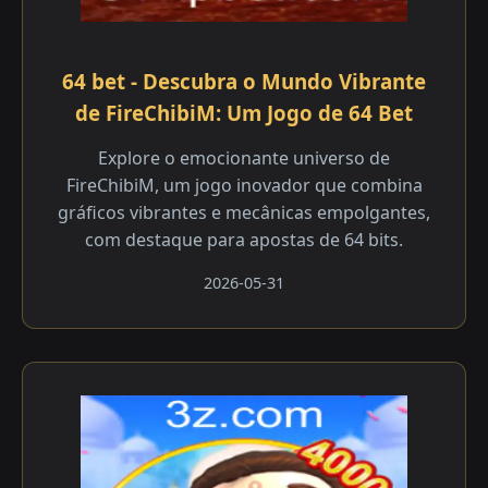
64 bet - Descubra o Mundo Vibrante
de FireChibiM: Um Jogo de 64 Bet
Explore o emocionante universo de
FireChibiM, um jogo inovador que combina
gráficos vibrantes e mecânicas empolgantes,
com destaque para apostas de 64 bits.
2026-05-31