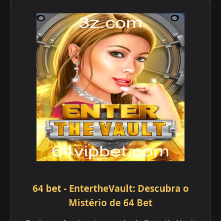
64 bet - EntertheVault: Descubra o
Mistério de 64 Bet