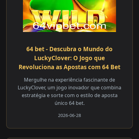
64 bet - Descubra o Mundo do
LuckyClover: O Jogo que
Revoluciona as Apostas com 64 Bet
Mergulhe na experiência fascinante de
LuckyClover, um jogo inovador que combina
estratégia e sorte com o estilo de aposta
único 64 bet.
2026-06-28