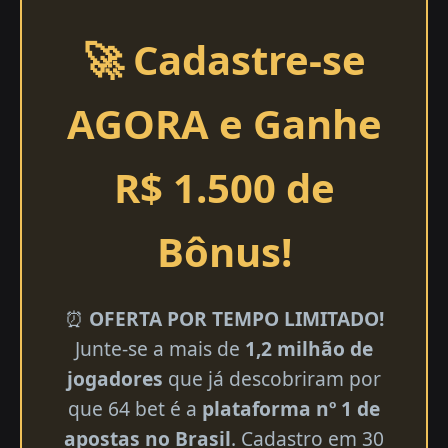
🚀 Cadastre-se
AGORA e Ganhe
R$ 1.500 de
Bônus!
⏰
OFERTA POR TEMPO LIMITADO!
Junte-se a mais de
1,2 milhão de
jogadores
que já descobriram por
que 64 bet é a
plataforma nº 1 de
apostas no Brasil
. Cadastro em 30