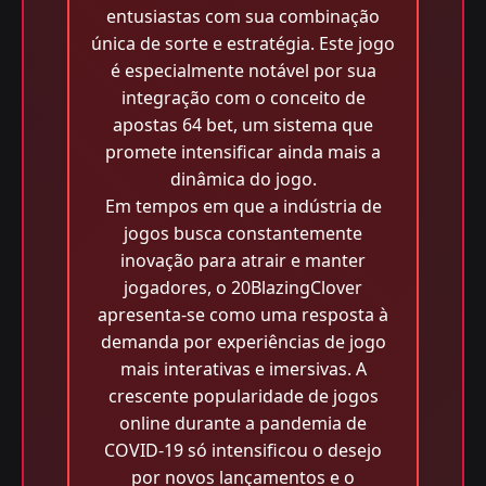
entusiastas com sua combinação
única de sorte e estratégia. Este jogo
é especialmente notável por sua
integração com o conceito de
apostas 64 bet, um sistema que
promete intensificar ainda mais a
dinâmica do jogo.
Em tempos em que a indústria de
jogos busca constantemente
inovação para atrair e manter
jogadores, o 20BlazingClover
apresenta-se como uma resposta à
demanda por experiências de jogo
mais interativas e imersivas. A
crescente popularidade de jogos
online durante a pandemia de
COVID-19 só intensificou o desejo
por novos lançamentos e o