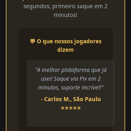
segundos, primeiro saque em 2
minutos!
💬 O que nossos jogadores
dizem
"A melhor plataforma que já
usei! Saque via Pix em 2
minutos, suporte incrível!"
- Carlos M., São Paulo
⭐⭐⭐⭐⭐