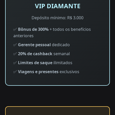
VIP DIAMANTE
Depósito mínimo: R$ 3.000
✅
Bônus de 300%
+ todos os benefícios
anteriores
✅
Gerente pessoal
dedicado
✅
20% de cashback
semanal
✅
Limites de saque
ilimitados
✅
Viagens e presentes
exclusivos