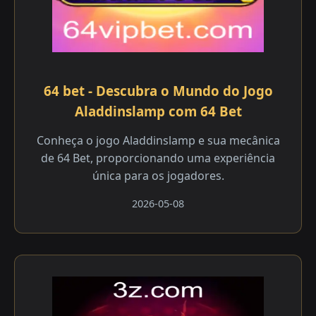
64 bet - Descubra o Mundo do Jogo
Aladdinslamp com 64 Bet
Conheça o jogo Aladdinslamp e sua mecânica
de 64 Bet, proporcionando uma experiência
única para os jogadores.
2026-05-08