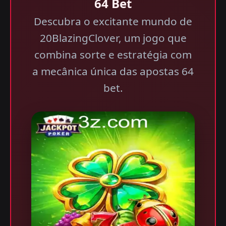
64 Bet
Descubra o excitante mundo de
20BlazingClover, um jogo que
combina sorte e estratégia com
a mecânica única das apostas 64
bet.