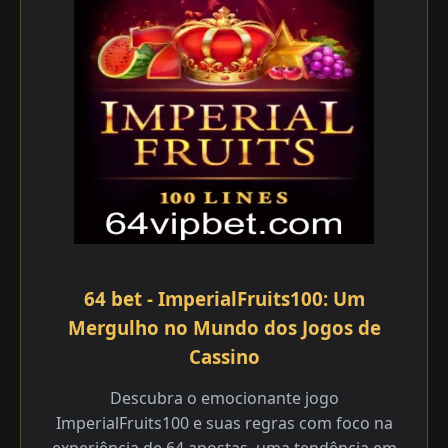
64 bet - ImperialFruits100: Um
Mergulho no Mundo dos Jogos de
Cassino
Descubra o emocionante jogo
ImperialFruits100 e suas regras com foco na