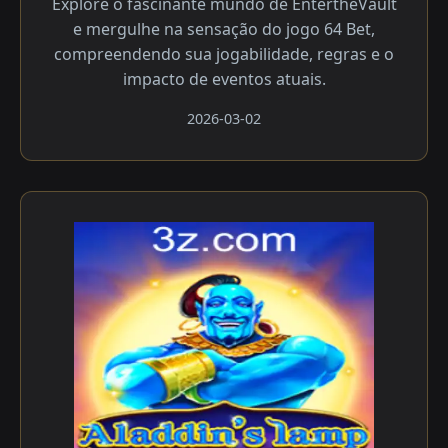
Explore o fascinante mundo de EntertheVault
e mergulhe na sensação do jogo 64 Bet,
compreendendo sua jogabilidade, regras e o
impacto de eventos atuais.
2026-03-02