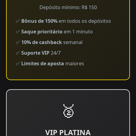
Depósito mínimo: R$ 150
✅
Bônus de 150%
em todos os depósitos
✅
Saque prioritário
em 1 minuto
✅
10% de cashback
semanal
✅
Suporte VIP
24/7
✅
Limites de aposta
maiores
🥈
VIP PLATINA