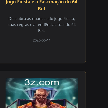
Jogo Fiesta e a Fascinação do 64
Bet
Descubra as nuances do jogo Fiesta,
suas regras e a tendência atual do 64
Bet.
2026-06-11