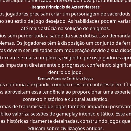
se destaque no mercado, oferecendo nova profundidade para
Regras Principais de AztecPriestess
 os jogadores precisam criar um personagem de sacerdotis
o seu estilo de jogo desejado. As habilidades podem varia
até mais astúcia na solução de enigmas.
afios sem perder toda a saúde da sacerdotisa. Isso demand
lemas. Os jogadores têm à disposição um conjunto de fer
tas devem ser utilizadas com moderação devido à sua dispon
os tornam-se mais complexos, exigindo que os jogadores ap
 impactam diretamente o progresso, conferindo significativ
dentro do jogo.
Eventos Atuais no Cenário de Jogos
gos continua a expandir, com um crescente interesse em tí
ess aproveitam essa tendência ao proporcionar uma experiê
contexto histórico e cultural autêntico.
formas de transmissão de jogos também impactou positivam
lico valoriza sessões de gameplay intenso e tático. Este a
cas históricas ricamente detalhadas, construindo jogos 
educam sobre civilizações antigas.