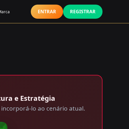
ENTRAR
REGISTRAR
Marca
ura e Estratégia
incorporá-lo ao cenário atual.