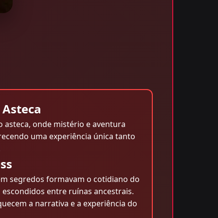
o Asteca
o asteca, onde mistério e aventura
recendo uma experiência única tanto
.
ss
 em segredos formavam o cotidiano do
escondidos entre ruínas ancestrais.
quecem a narrativa e a experiência do