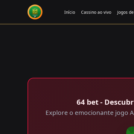
Início
Cassino ao vivo
Jogos de
64 bet - Descub
Explore o emocionante jogo Az