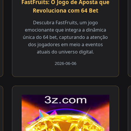
FastFruits: O Jogo de Aposta que
Revoluciona com 64 Bet
Descubra FastFruits, um jogo
emocionante que integra a dinâmica
única do 64 bet, capturando a atenção
dos jogadores em meio a eventos
atuais do universo digital.
2026-06-06