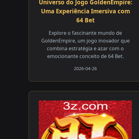
Universo do Jogo GoldenEmpire:
Uma Experiência Imersiva com
64 Bet
Explore o fascinante mundo de
GoldenEmpire, um jogo inovador que
combina estratégia e azar com o
emocionante conceito de 64 Bet.
2026-04-26