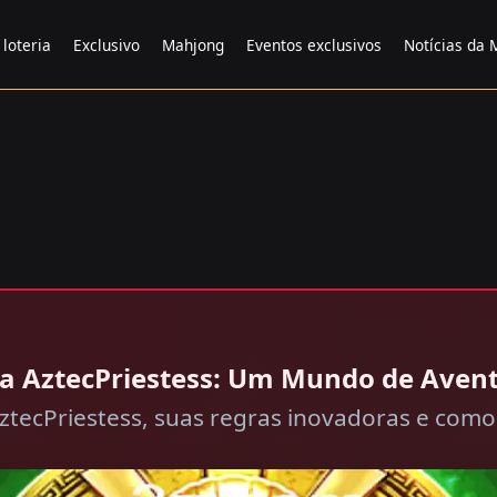
 loteria
Exclusivo
Mahjong
Eventos exclusivos
Notícias da 
ra AztecPriestess: Um Mundo de Avent
tecPriestess, suas regras inovadoras e como 