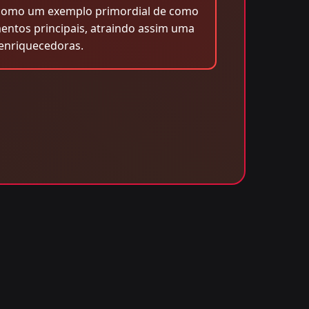
o como um exemplo primordial de como
entos principais, atraindo assim uma
 enriquecedoras.