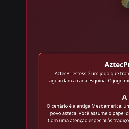
AztecPr
AztecPriestess é um jogo que tran
aguardam a cada esquina. O jogo mi
A
O cenário é a antiga Mesoamérica, u
povo asteca. Você assume o papel d
Com uma atenção especial às tradiçõe