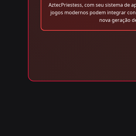
AztecPriestess, com seu sistema de a
jogos modernos podem integrar conce
nova geração de