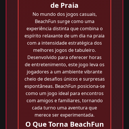
de Praia
No mundo dos jogos casuais,
BeachFun surge como uma
experiência distinta que combina o
espírito relaxante de um dia na praia
com a intensidade estratégica dos
melhores jogos de tabuleiro.
Desenvolvido para oferecer horas
de entretenimento, este jogo leva os
jogadores a um ambiente vibrante
cheio de desafios únicos e surpresas
espontâneas. BeachFun posiciona-se
como um jogo ideal para encontros
com amigos e familiares, tornando
cada turno uma aventura que
merece ser experimentada.
O Que Torna BeachFun