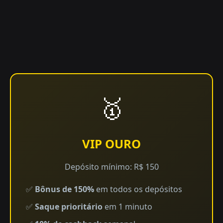
🥇
VIP OURO
Depósito mínimo: R$ 150
✅
Bônus de 150%
em todos os depósitos
✅
Saque prioritário
em 1 minuto