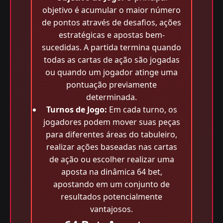
objetivo é acumular o maior número
de pontos através de desafios, ações
estratégicas e apostas bem-
sucedidas. A partida termina quando
todas as cartas de ação são jogadas
ou quando um jogador atinge uma
pontuação previamente
determinada.
Turnos de Jogo:
Em cada turno, os
jogadores podem mover suas peças
para diferentes áreas do tabuleiro,
realizar ações baseadas nas cartas
de ação ou escolher realizar uma
aposta na dinâmica 64 bet,
apostando em um conjunto de
resultados potencialmente
vantajosos.