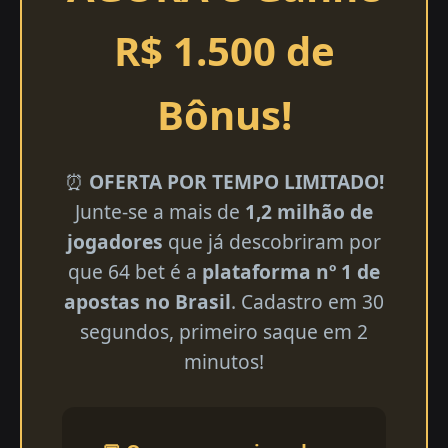
R$ 1.500 de
Bônus!
⏰
OFERTA POR TEMPO LIMITADO!
Junte-se a mais de
1,2 milhão de
jogadores
que já descobriram por
que 64 bet é a
plataforma nº 1 de
apostas no Brasil
. Cadastro em 30
segundos, primeiro saque em 2
minutos!