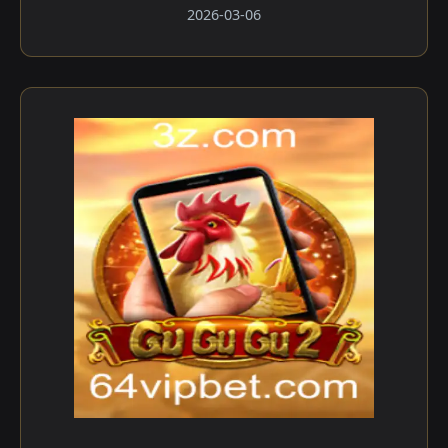
2026-03-06