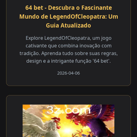
64 bet - Descubra o Fascinante
Mundo de LegendOfCleopatra: Um
Guia Atualizado
Explore LegendOfCleopatra, um jogo
cativante que combina inovação com
tradição. Aprenda tudo sobre suas regras,
design e a intrigante função '64 bet'.
2026-04-06