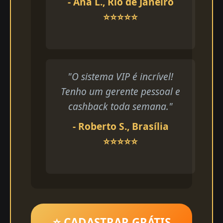
- Ana L., Rio de Janeiro
⭐⭐⭐⭐⭐
"O sistema VIP é incrível!
Tenho um gerente pessoal e
cashback toda semana."
- Roberto S., Brasília
⭐⭐⭐⭐⭐
⭐ CADASTRAR GRÁTIS