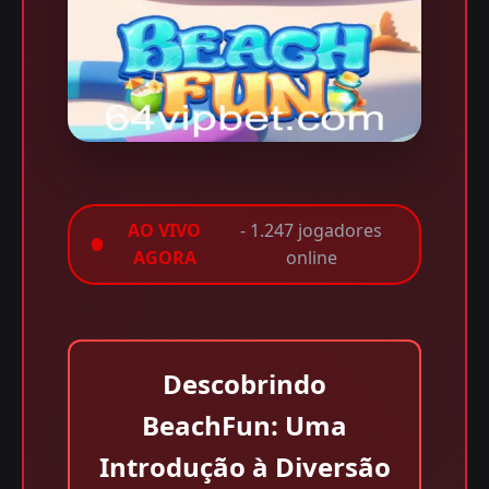
AO VIVO
- 1.247 jogadores
AGORA
online
Descobrindo
BeachFun: Uma
Introdução à Diversão