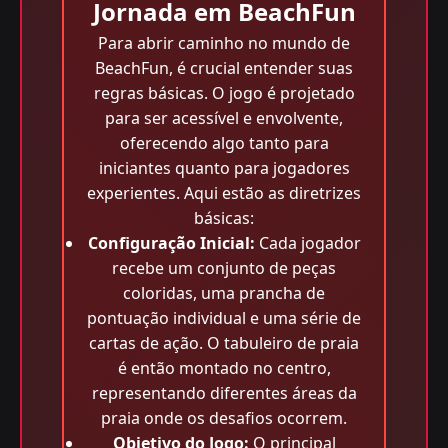
Jornada em BeachFun
Para abrir caminho no mundo de
BeachFun, é crucial entender suas
regras básicas. O jogo é projetado
para ser acessível e envolvente,
oferecendo algo tanto para
iniciantes quanto para jogadores
experientes. Aqui estão as diretrizes
básicas:
Configuração Inicial:
Cada jogador
recebe um conjunto de peças
coloridas, uma prancha de
pontuação individual e uma série de
cartas de ação. O tabuleiro de praia
é então montado no centro,
representando diferentes áreas da
praia onde os desafios ocorrem.
Objetivo do Jogo:
O principal