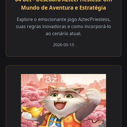
Mundo de Aventura e Estratégia
Explore o emocionante jogo AztecPriestess,
suas regras inovadoras e como incorporá-lo
ao cenário atual.
2026-05-15