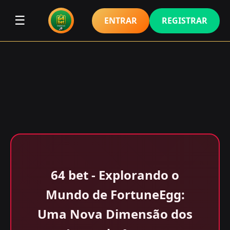
☰
ENTRAR
REGISTRAR
64 bet - Explorando o
Mundo de FortuneEgg:
Uma Nova Dimensão dos