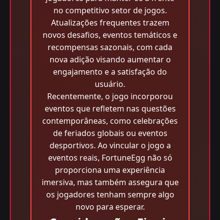
no competitivo setor de jogos.
Atualizações frequentes trazem
novos desafios, eventos temáticos e
recompensas sazonais, com cada
nova adição visando aumentar o
engajamento e a satisfação do
usuário.
Recentemente, o jogo incorporou
eventos que refletem nas questões
contemporâneas, como celebrações
de feriados globais ou eventos
desportivos. Ao vincular o jogo a
eventos reais, FortuneEgg não só
proporciona uma experiência
imersiva, mas também assegura que
os jogadores tenham sempre algo
novo para esperar.