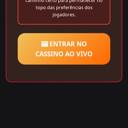
caminho certo para permanecer no
topo das preferências dos
jogadores.
🎰 ENTRAR NO
CASSINO AO VIVO