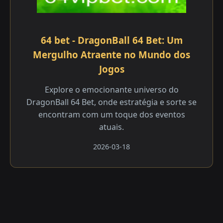
64 bet - DragonBall 64 Bet: Um
Mergulho Atraente no Mundo dos
Jogos
Explore o emocionante universo do
DragonBall 64 Bet, onde estratégia e sorte se
encontram com um toque dos eventos
atuais.
2026-03-18