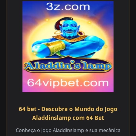
64 bet - Descubra o Mundo do Jogo
Aladdinslamp com 64 Bet
Conheça o jogo Aladdinslamp e sua mecânica