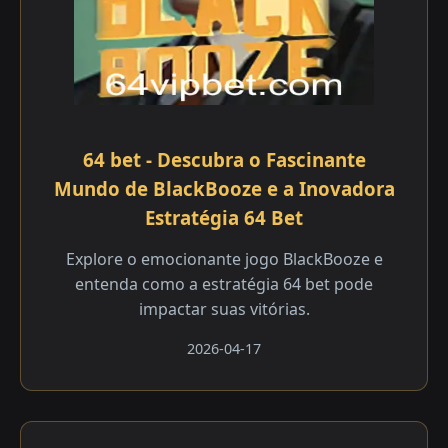
64 bet - Descubra o Fascinante
Mundo de BlackBooze e a Inovadora
Estratégia 64 Bet
Explore o emocionante jogo BlackBooze e
entenda como a estratégia 64 bet pode
impactar suas vitórias.
2026-04-17