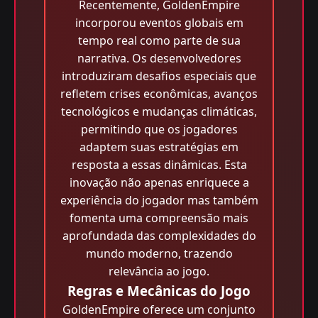
Recentemente, GoldenEmpire
incorporou eventos globais em
tempo real como parte de sua
narrativa. Os desenvolvedores
introduziram desafios especiais que
refletem crises econômicas, avanços
tecnológicos e mudanças climáticas,
permitindo que os jogadores
adaptem suas estratégias em
resposta a essas dinâmicas. Esta
inovação não apenas enriquece a
experiência do jogador mas também
fomenta uma compreensão mais
aprofundada das complexidades do
mundo moderno, trazendo
relevância ao jogo.
Regras e Mecânicas do Jogo
GoldenEmpire oferece um conjunto