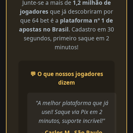
Junte-se a mais de
1,2 milhão de
jogadores
que já descobriram por
que 64 bet é a
plataforma nº 1 de
apostas no Brasil
. Cadastro em 30
segundos, primeiro saque em 2
minutos!
💬 O que nossos jogadores
dizem
"A melhor plataforma que já
usei! Saque via Pix em 2
minutos, suporte incrível!"
- Carlos M., São Paulo