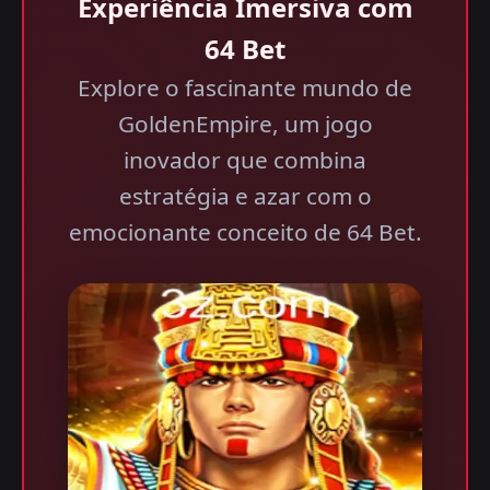
Experiência Imersiva com
64 Bet
Explore o fascinante mundo de
GoldenEmpire, um jogo
inovador que combina
estratégia e azar com o
emocionante conceito de 64 Bet.