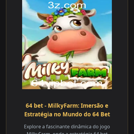
64 bet - MilkyFarm: Imersão e
Estratégia no Mundo do 64 Bet
Explore a fascinante dinâmica do jogo