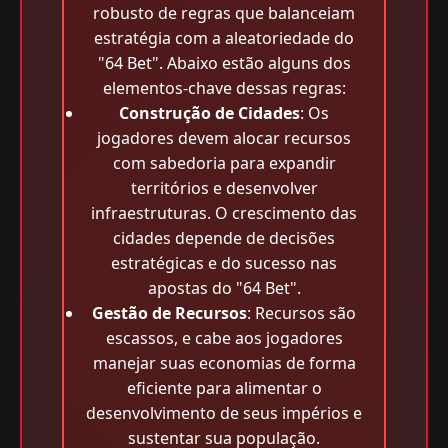
robusto de regras que balanceiam
estratégia com a aleatoriedade do
"64 Bet". Abaixo estão alguns dos
elementos-chave dessas regras:
Construção de Cidades
: Os
jogadores devem alocar recursos
com sabedoria para expandir
territórios e desenvolver
infraestruturas. O crescimento das
cidades depende de decisões
estratégicas e do sucesso nas
apostas do "64 Bet".
Gestão de Recursos
: Recursos são
escassos, e cabe aos jogadores
manejar suas economias de forma
eficiente para alimentar o
desenvolvimento de seus impérios e
sustentar sua população.