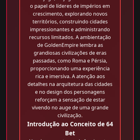
o papel de líderes de impérios em
crescimento, explorando novos
territórios, construindo cidades
impressionantes e administrando
recursos limitados. A ambientação
de GoldenEmpire lembra as
grandiosas civilizações de eras
passadas, como Roma e Pérsia,
proporcionando uma experiência
rica e imersiva. A atenção aos
detalhes na arquitetura das cidades
e no design dos personagens
reforçam a sensação de estar
vivendo no auge de uma grande
civilização.
Introdução ao Conceito de 64
Bet