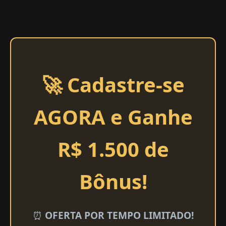
🚀 Cadastre-se
AGORA e Ganhe
R$ 1.500 de
Bônus!
⏰
OFERTA POR TEMPO LIMITADO!