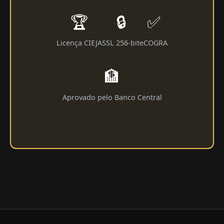
🏆
🔒
✅
Licença CIEJA
SSL 256-bit
eCOGRA
🏦
Aprovado pelo Banco Central