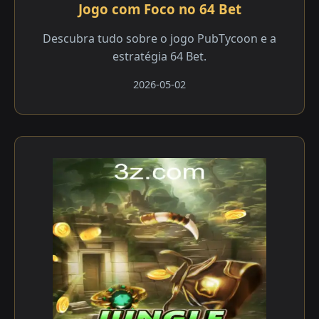
Jogo com Foco no 64 Bet
Descubra tudo sobre o jogo PubTycoon e a
estratégia 64 Bet.
2026-05-02