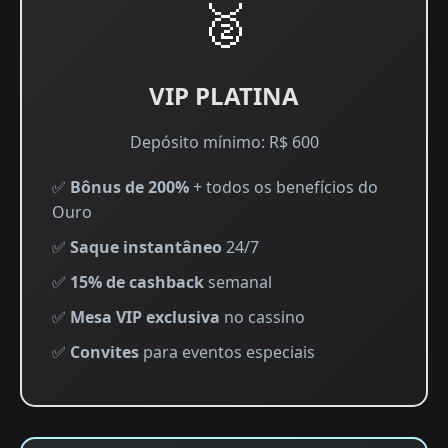
🥈
VIP PLATINA
Depósito mínimo: R$ 600
✅
Bônus de 200%
+ todos os benefícios do
Ouro
✅
Saque instantâneo
24/7
✅
15% de cashback
semanal
✅
Mesa VIP exclusiva
no cassino
✅
Convites
para eventos especiais