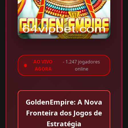
AO VIVO
- 1.247 jogadores
AGORA
online
GoldenEmpire: A Nova
Fronteira dos Jogos de
Estratégia