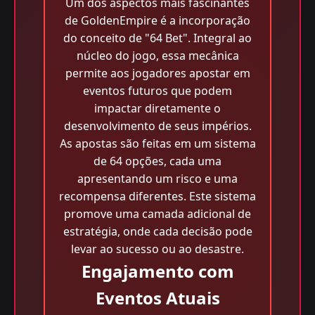
Um dos aspectos mais fascinantes
de GoldenEmpire é a incorporação
do conceito de "64 Bet". Integral ao
núcleo do jogo, essa mecânica
permite aos jogadores apostar em
eventos futuros que podem
impactar diretamente o
desenvolvimento de seus impérios.
As apostas são feitas em um sistema
de 64 opções, cada uma
apresentando um risco e uma
recompensa diferentes. Este sistema
promove uma camada adicional de
estratégia, onde cada decisão pode
levar ao sucesso ou ao desastre.
Engajamento com
Eventos Atuais