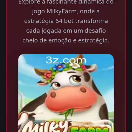
Explore a fascinante dinâmica do
jogo MilkyFarm, onde a
estratégia 64 bet transforma
cada jogada em um desafio
cheio de emoção e estratégia.