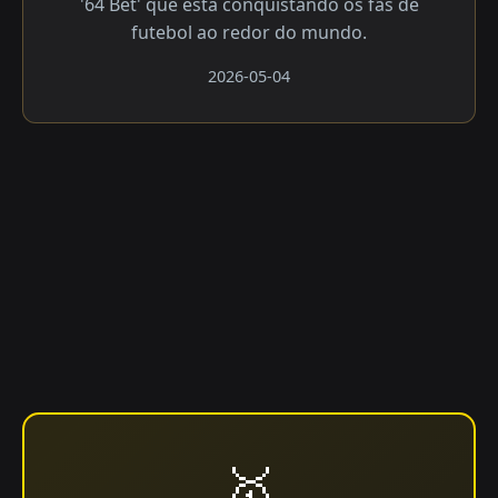
'64 Bet' que está conquistando os fãs de
futebol ao redor do mundo.
2026-05-04
🥇