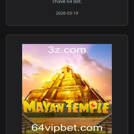
chave 64 bet.
2026-03-19