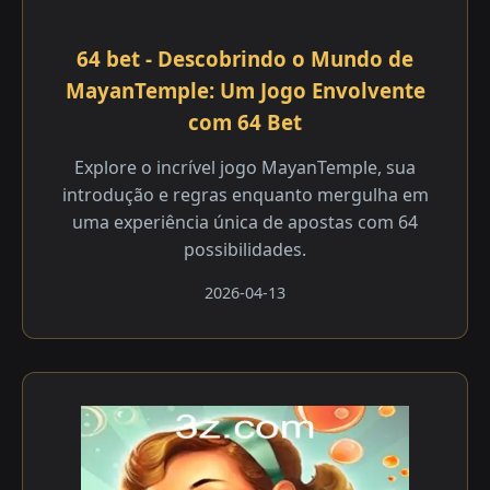
64 bet - Descobrindo o Mundo de
MayanTemple: Um Jogo Envolvente
com 64 Bet
Explore o incrível jogo MayanTemple, sua
introdução e regras enquanto mergulha em
uma experiência única de apostas com 64
possibilidades.
2026-04-13