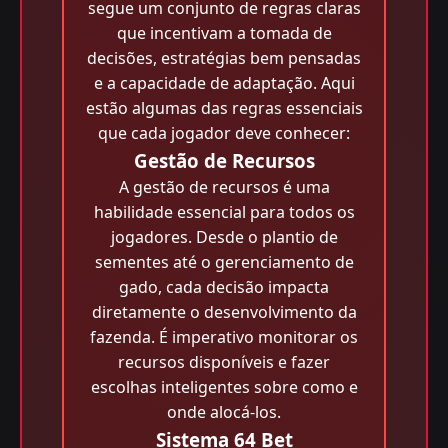
segue um conjunto de regras claras
que incentivam a tomada de
decisões, estratégias bem pensadas
e a capacidade de adaptação. Aqui
estão algumas das regras essenciais
que cada jogador deve conhecer:
Gestão de Recursos
A gestão de recursos é uma
habilidade essencial para todos os
jogadores. Desde o plantio de
sementes até o gerenciamento de
gado, cada decisão impacta
diretamente o desenvolvimento da
fazenda. É imperativo monitorar os
recursos disponíveis e fazer
escolhas inteligentes sobre como e
onde alocá-los.
Sistema 64 Bet