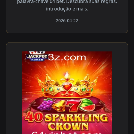
palavra-chave 64 bet. Descubra suas regras,
introdução e mais.
2026-04-22