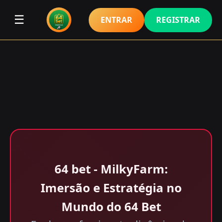
☰
ENTRAR
REGISTRAR
64 bet - MilkyFarm:
Imersão e Estratégia no
Mundo do 64 Bet