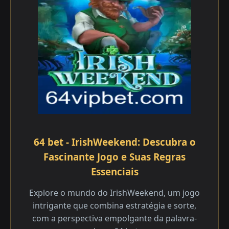
64 bet - IrishWeekend: Descubra o
Fascinante Jogo e Suas Regras
Essenciais
Explore o mundo do IrishWeekend, um jogo
intrigante que combina estratégia e sorte,
com a perspectiva empolgante da palavra-