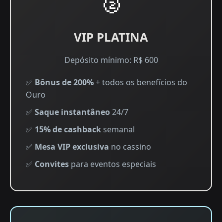
🥈
VIP PLATINA
Depósito mínimo: R$ 600
✅
Bônus de 200%
+ todos os benefícios do
Ouro
✅
Saque instantâneo
24/7
✅
15% de cashback
semanal
✅
Mesa VIP exclusiva
no cassino
✅
Convites
para eventos especiais