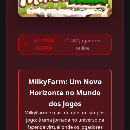
AO VIVO
- 1.247 jogadores
AGORA
online
MilkyFarm: Um Novo
Horizonte no Mundo
dos Jogos
MilkyFarm é mais do que um simples
jogo; é uma jornada no universo da
fazenda virtual onde os jogadores