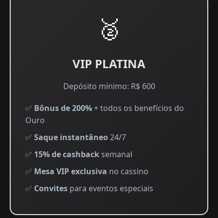
🥈
VIP PLATINA
Depósito mínimo: R$ 600
✅
Bônus de 200%
+ todos os benefícios do
Ouro
✅
Saque instantâneo
24/7
✅
15% de cashback
semanal
✅
Mesa VIP exclusiva
no cassino
✅
Convites
para eventos especiais