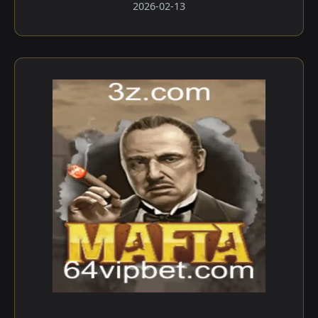
2026-02-13