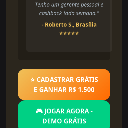
Tenho um gerente pessoal e
cashback toda semana."
- Roberto S., Brasília
⭐⭐⭐⭐⭐
⭐ CADASTRAR GRÁTIS
E GANHAR R$ 1.500
🎮 JOGAR AGORA -
DEMO GRÁTIS