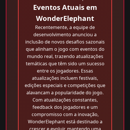
Eventos Atuais em
WonderElephant
Recentemente, a equipe de
desenvolvimento anunciou a
inclusão de novos desafios sazonais
que alinham o jogo com eventos do
mundo real, trazendo atualizações
temáticas que têm sido um sucesso
entre os jogadores. Essas
atualizações incluem festivais,
edições especiais e competições que
alavancam a popularidade do jogo.
Com atualizações constantes,
feedback dos jogadores e um
compromisso com a inovação,
WonderElephant está destinado a
crescer e evoluir, mantendo uma