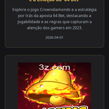
Explore o jogo Crowndiamonds e a estratégia
por trás da aposta 64 Bet, destacando a
jogabilidade e as regras que capturam a
atenção dos gamers em 2023.
2026-04-01