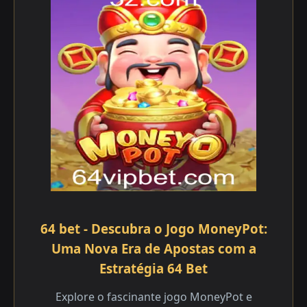
64 bet - Descubra o Jogo MoneyPot:
Uma Nova Era de Apostas com a
Estratégia 64 Bet
Explore o fascinante jogo MoneyPot e