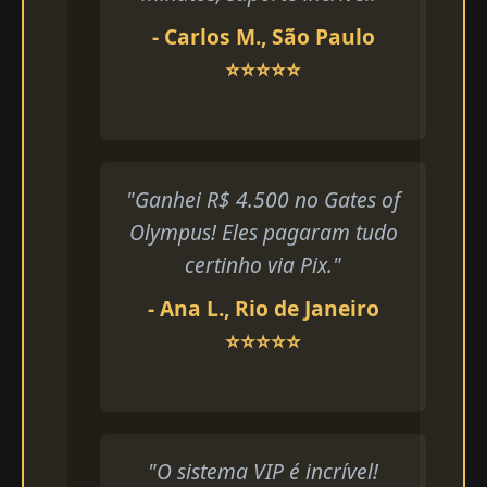
- Carlos M., São Paulo
⭐⭐⭐⭐⭐
"Ganhei R$ 4.500 no Gates of
Olympus! Eles pagaram tudo
certinho via Pix."
- Ana L., Rio de Janeiro
⭐⭐⭐⭐⭐
"O sistema VIP é incrível!