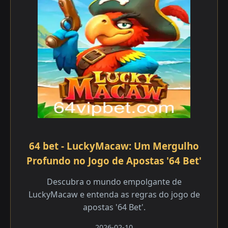
64 bet - LuckyMacaw: Um Mergulho
Profundo no Jogo de Apostas '64 Bet'
Descubra o mundo empolgante de
LuckyMacaw e entenda as regras do jogo de
apostas '64 Bet'.
2026-02-10