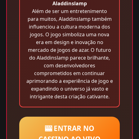
Aladdinslamp
Além de ser um entretenimento
para muitos, Aladdinslamp também
influenciou a cultura moderna dos
jogos. O jogo simboliza uma nova
era em design e inovação no
mercado de jogos de azar. O futuro
do Aladdinslamp parece brilhante,
com desenvolvedores
comprometidos em continuar
aprimorando a experiência de jogo e
expandindo o universo já vasto e
intrigante desta criação cativante.
🎰 ENTRAR NO