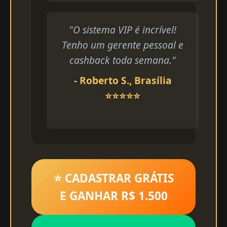
"O sistema VIP é incrível!
Tenho um gerente pessoal e
cashback toda semana."
- Roberto S., Brasília
⭐⭐⭐⭐⭐
⭐ CADASTRAR GRÁTIS
E GANHAR R$ 1.500