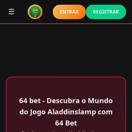
☰
ENTRAR
REGISTRAR
64 bet - Descubra o Mundo
do Jogo Aladdinslamp com
64 Bet