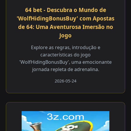
64 bet - Descubra o Mundo de
'WolfHidingBonusBuy' com Apostas
de 64: Uma Aventurosa Imersão no
Jogo
Explore as regras, introdução e
características do jogo
'WolfHidingBonusBuy', uma emocionante
jornada repleta de adrenalina.
2026-05-24