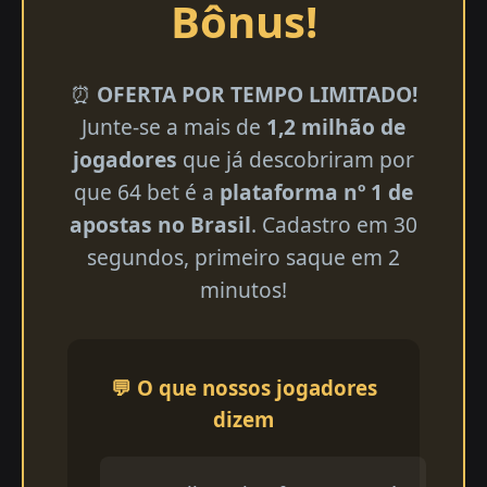
Bônus!
⏰
OFERTA POR TEMPO LIMITADO!
Junte-se a mais de
1,2 milhão de
jogadores
que já descobriram por
que 64 bet é a
plataforma nº 1 de
apostas no Brasil
. Cadastro em 30
segundos, primeiro saque em 2
minutos!
💬 O que nossos jogadores
dizem